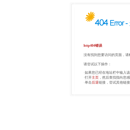
http404错误
没有找到您要访问的页面，请检
请尝试以下操作：
·如果您已经在地址栏中输入
·打开
主页
，然后查找指向您感
·单击
后退
链接，尝试其他链接